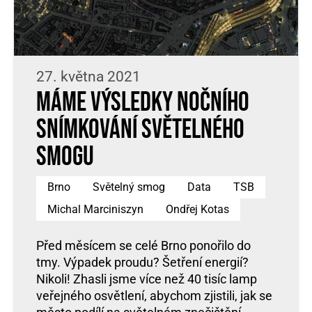
27. května 2021
Máme výsledky nočního
snímkování světelného
smogu
Brno
Světelný smog
Data
TSB
Michal Marciniszyn
Ondřej Kotas
Před měsícem se celé Brno ponořilo do
tmy. Výpadek proudu? Šetření energií?
Nikoli! Zhasli jsme více než 40 tisíc lamp
veřejného osvětlení, abychom zjistili, jak se