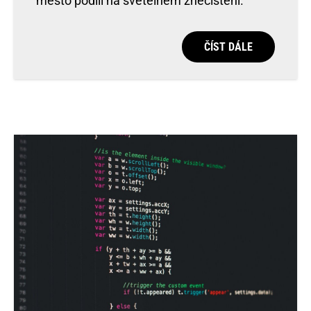
město podílí na světelném znečištění.
ČÍST DÁLE