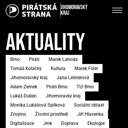
Jihomoravský
kraj
AKTUALITY
Brno
Piráti
Marek Lahoda
Tomáš Koláčný
Kultura
Marek Fišer
Jihomoravský kraj
Jana Leitnerová
Adam Zemek
Piráti Brno
TU! Brno
Lukáš Dubec
Jihomoravký kraj
Monika Lukášová Spilková
Sociální oblast
Znojmo
Životní prostředí
Jiří Hlavenka
Digitalizace
Jmk
Doprava
Ekologie