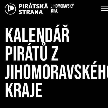
Jihomoravský
kraj
KALENDÁŘ
PIRÁTŮ Z
JIHOMORAVSKÉH
KRAJE