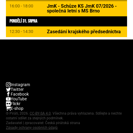
JmK - Schůze KS JmK 07/2026 -
16:00 - 18:00
společná letní s MS Brno
Pondělí 31. Srpna
Zasedání krajského předsednictva
12:30 - 14:30
Instagram
Twitter
Facebook
YouTube
Flickr
E-shop
©
Piráti, 2026.
CC-BY-SA 4.0
. Všechna práva vyhlazena. Sdílejte a nechte
ostatní sdílet za stejných podmínek.
Zadavatel | zpracovatel: Česká pirátská strana
Zásady ochrany osobních údajů