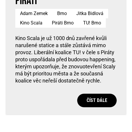
Piráti
Adam Zemek
Brno
Jitka Bidlová
Kino Scala
Piráti Brno
TU! Brno
Kino Scala je už 1000 dnů zavřené kvůli
narušené statice a stále zůstává mimo
provoz. Liberální koalice TU! v čele s Piráty
proto uspořádala před budovou happening,
kterým upozorňuje, že znovuotevření Scaly
má být prioritou města a že současná
koalice věc neřeší dostatečně rychle.
ČÍST DÁLE