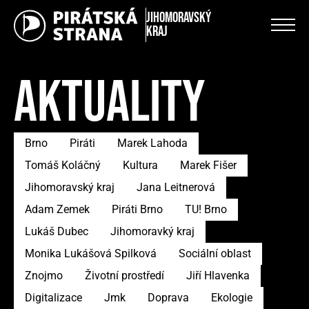
Jihomoravský
kraj
AKTUALITY
Brno
Piráti
Marek Lahoda
Tomáš Koláčný
Kultura
Marek Fišer
Jihomoravský kraj
Jana Leitnerová
Adam Zemek
Piráti Brno
TU! Brno
Lukáš Dubec
Jihomoravký kraj
Monika Lukášová Spilková
Sociální oblast
Znojmo
Životní prostředí
Jiří Hlavenka
Digitalizace
Jmk
Doprava
Ekologie