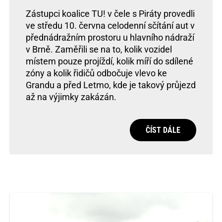
Zástupci koalice TU! v čele s Piráty provedli
ve středu 10. června celodenní sčítání aut v
přednádražním prostoru u hlavního nádraží
v Brně. Zaměřili se na to, kolik vozidel
místem pouze projíždí, kolik míří do sdílené
zóny a kolik řidičů odbočuje vlevo ke
Grandu a před Letmo, kde je takový průjezd
až na výjimky zakázán.
ČÍST DÁLE