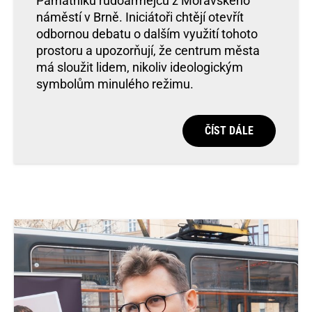
Památníku rudoarmějců z Moravského
náměstí v Brně. Iniciátoři chtějí otevřít
odbornou debatu o dalším využití tohoto
prostoru a upozorňují, že centrum města
má sloužit lidem, nikoliv ideologickým
symbolům minulého režimu.
ČÍST DÁLE