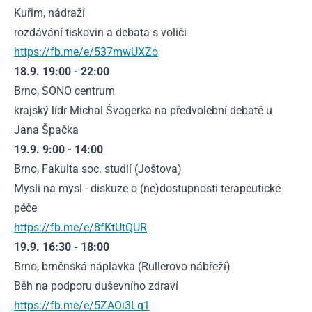
Kuřim, nádraží
rozdávání tiskovin a debata s voliči
https://fb.me/e/537mwUXZo
18.9. 19:00 - 22:00
Brno, SONO centrum
krajský lídr Michal Švagerka na předvolební debatě u
Jana Špačka
19.9. 9:00 - 14:00
Brno, Fakulta soc. studií (Joštova)
Mysli na mysl - diskuze o (ne)dostupnosti terapeutické
péče
https://fb.me/e/8fKtUtQUR
19.9. 16:30 - 18:00
Brno, brněnská náplavka (Rullerovo nábřeží)
Běh na podporu duševního zdraví
https://fb.me/e/5ZAOi3Lq1