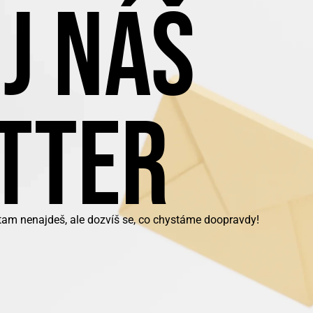
J NÁŠ
TTER
 tam nenajdeš, ale dozvíš se, co chystáme doopravdy!