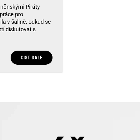
rněnskými Piráty
upráce pro
la v šalině, odkud se
í diskutovat s
ČÍST DÁLE