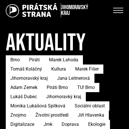
Jihomoravský
kraj
AKTUALITY
Brno
Piráti
Marek Lahoda
Tomáš Koláčný
Kultura
Marek Fišer
Jihomoravský kraj
Jana Leitnerová
Adam Zemek
Piráti Brno
TU! Brno
Lukáš Dubec
Jihomoravký kraj
Monika Lukášová Spilková
Sociální oblast
Znojmo
Životní prostředí
Jiří Hlavenka
Digitalizace
Jmk
Doprava
Ekologie