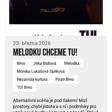
23. března 2026
Melodku chceme TU!
Brno
Jitka Bidlová
Melodka
Monika Lukášová Spilková
Nezávislá kultura
Piráti Brno
TU! Brno
Alternativní scéna je pod tlakem! Mizí
prostory, chybí jistota a s ní i podmínky pro