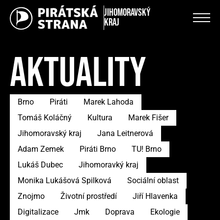
Jihomoravský
kraj
AKTUALITY
Brno
Piráti
Marek Lahoda
Tomáš Koláčný
Kultura
Marek Fišer
Jihomoravský kraj
Jana Leitnerová
Adam Zemek
Piráti Brno
TU! Brno
Lukáš Dubec
Jihomoravký kraj
Monika Lukášová Spilková
Sociální oblast
Znojmo
Životní prostředí
Jiří Hlavenka
Digitalizace
Jmk
Doprava
Ekologie