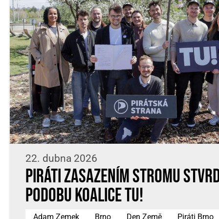
22. dubna 2026
Piráti zasazením stromu stvrdi
podobu koalice TU!
Adam Zemek
Brno
Den Země
Piráti Brno