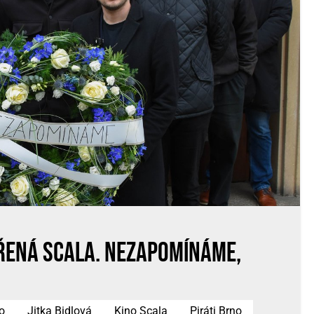
řená Scala. Nezapomínáme,
o
Jitka Bidlová
Kino Scala
Piráti Brno