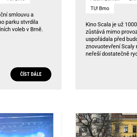
TU! Brno
iční smlouvu a
 parku stvrdila
Kino Scala je už 1000
ních voleb v Brně.
zůstává mimo provoz. 
uspořádala před bud
znovuotevření Scaly 
neřeší dostatečně ryc
ČÍST DÁLE