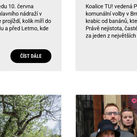
ředu 10. června
Koalice TU! vedená Pi
hlavního nádraží v
komunální volby v Brn
projíždí, kolik míří do
krabic od banánů, kt
ndu a před Letmo, kde
Právě nejistota, čas
za jeden z největšíc
ČÍST DÁLE