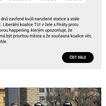
 dnů zavřené kvůli narušené statice a stále
Liberální koalice TU! v čele s Piráty proto
ovou happening, kterým upozorňuje, že
má být prioritou města a že současná koalice věc
hle.
ČÍST DÁLE