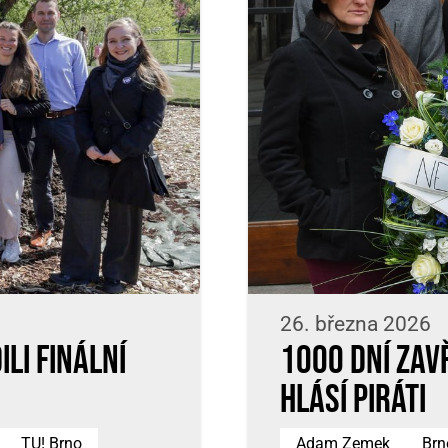
26. března 2026
li finální
1000 dní zav
hlásí Piráti
TU! Brno
Adam Zemek
Brn