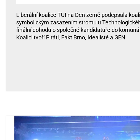
Liberální koalice TU! na Den země podepsala koal
symbolickým zasazením stromu u Technologického
finální dohodu o společné kandidatuře do komunál
Koalici tvoří Piráti, Fakt Brno, Idealisté a GEN.