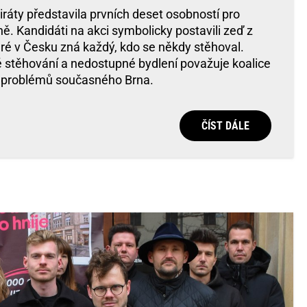
ráty představila prvních deset osobností pro
ě. Kandidáti na akci symbolicky postavili zeď z
eré v Česku zná každý, kdo se někdy stěhoval.
té stěhování a nedostupné bydlení považuje koalice
h problémů současného Brna.
ČÍST DÁLE