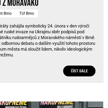
 z Moraváku
áti Brno
TU! Brno
Piráty zahájila symbolicky 24. února v den výročí
é ruské invaze na Ukrajinu sběr podpisů pod
mátníku rudoarmějců z Moravského náměstí v Brně.
řít odbornou debatu o dalším využití tohoto prostoru
rum města má sloužit lidem, nikoliv ideologickým
režimu.
ČÍST DÁLE