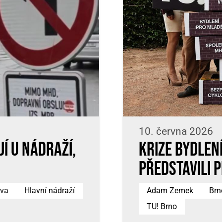
10. června 2026
í u nádraží,
Krize bydlení
představili 
va
Hlavní nádraží
Adam Zemek
Brn
TU! Brno