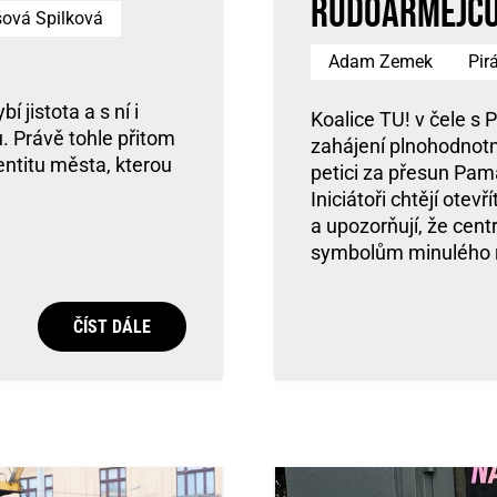
rudoarmějců
ová Spilková
Adam Zemek
Pir
í jistota a s ní i
Koalice TU! v čele s 
. Právě tohle přitom
zahájení plnohodnotn
entitu města, kterou
petici za přesun Pa
Iniciátoři chtějí otev
a upozorňují, že cent
symbolům minulého 
ČÍST DÁLE