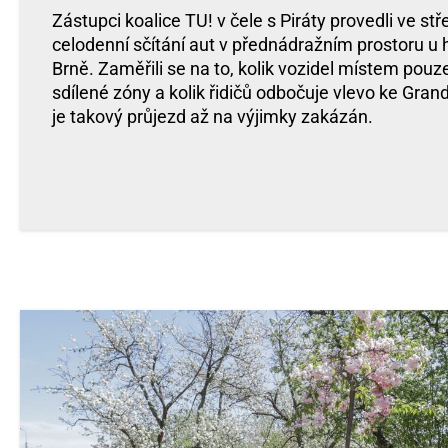
Zástupci koalice TU! v čele s Piráty provedli ve st
celodenní sčítání aut v přednádražním prostoru u 
Brně. Zaměřili se na to, kolik vozidel místem pouze 
sdílené zóny a kolik řidičů odbočuje vlevo ke Gra
je takový průjezd až na výjimky zakázán.