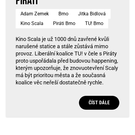
Piráti
Adam Zemek
Brno
Jitka Bidlová
Kino Scala
Piráti Brno
TU! Brno
Kino Scala je už 1000 dnů zavřené kvůli
narušené statice a stále zůstává mimo
provoz. Liberální koalice TU! v čele s Piráty
proto uspořádala před budovou happening,
kterým upozorňuje, že znovuotevření Scaly
má být prioritou města a že současná
koalice věc neřeší dostatečně rychle.
ČÍST DÁLE