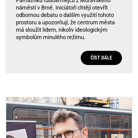
Památníku rudoarmějců z Moravského
náměstí v Brně. Iniciátoři chtějí otevřít
odbornou debatu o dalším využití tohoto
prostoru a upozorňují, že centrum města
má sloužit lidem, nikoliv ideologickým
symbolům minulého režimu.
ČÍST DÁLE