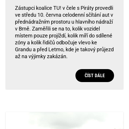
Zástupci koalice TU! v čele s Piráty provedli
ve středu 10. června celodenní sčítání aut v
přednádražním prostoru u hlavního nádraží
v Brně. Zaměřili se na to, kolik vozidel
místem pouze projíždí, kolik míří do sdílené
zóny a kolik řidičů odbočuje vlevo ke
Grandu a před Letmo, kde je takový průjezd
až na výjimky zakázán.
ČÍST DÁLE