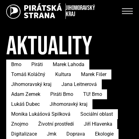
Jihomoravský
kraj
AKTUALITY
Brno
Piráti
Marek Lahoda
Tomáš Koláčný
Kultura
Marek Fišer
Jihomoravský kraj
Jana Leitnerová
Adam Zemek
Piráti Brno
TU! Brno
Lukáš Dubec
Jihomoravký kraj
Monika Lukášová Spilková
Sociální oblast
Znojmo
Životní prostředí
Jiří Hlavenka
Digitalizace
Jmk
Doprava
Ekologie