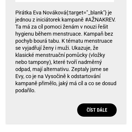
Pirátka Eva Nováková{:target="_blank"} je
jednou z iniciátorek kampaně #AŽNAKREV.
Ta má za cíl pomoci ženám v nouzi řešit
hygienu během menstruace. Kampaň bez
pochyb bourá tabu. K tématu menstruace
se vyjadřují ženy i muži. Ukazuje, že
klasické menstruační pomůcky (vložky
nebo tampony), které tvoří nadměrný
odpad, mají alternativu. Zeptaly jsme se
Evy, co je na Vysočině k odstartování
kampaně přimělo, jaký má cíl a co se dosud
podařilo.
ČÍST DÁLE