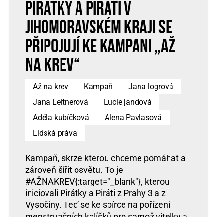
Pirátky a Piráti v
Jihomoravském kraji se
připojují ke kampani „Až
na krev“
Až na krev
Kampaň
Jana logrová
Jana Leitnerová
Lucie jandová
Adéla kubíčková
Alena Pavlasová
Lidská práva
Kampaň, skrze kterou chceme pomáhat a
zároveň šířit osvětu. To je
#AŽNAKREV{:target="_blank"}, kterou
iniciovali Pirátky a Piráti z Prahy 3 a z
Vysočiny. Teď se ke sbírce na pořízení
menstruačních kalíšků pro samoživitelky a