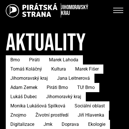
Jihomoravský
kraj
AKTUALITY
Brno
Piráti
Marek Lahoda
Tomáš Koláčný
Kultura
Marek Fišer
Jihomoravský kraj
Jana Leitnerová
Adam Zemek
Piráti Brno
TU! Brno
Lukáš Dubec
Jihomoravký kraj
Monika Lukášová Spilková
Sociální oblast
Znojmo
Životní prostředí
Jiří Hlavenka
Digitalizace
Jmk
Doprava
Ekologie