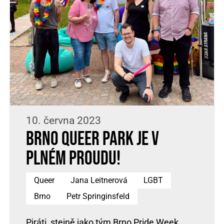
10. června 2023
Brno Queer Park je v
plném proudu!
Queer
Jana Leitnerová
LGBT
Brno
Petr Springinsfeld
Piráti, stejně jako tým Brno Pride Week