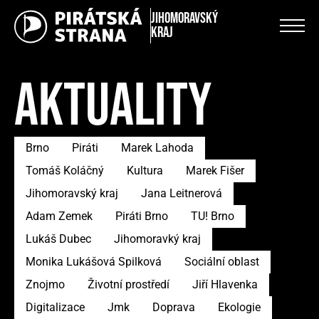
Jihomoravský
kraj
AKTUALITY
Brno
Piráti
Marek Lahoda
Tomáš Koláčný
Kultura
Marek Fišer
Jihomoravský kraj
Jana Leitnerová
Adam Zemek
Piráti Brno
TU! Brno
Lukáš Dubec
Jihomoravký kraj
Monika Lukášová Spilková
Sociální oblast
Znojmo
Životní prostředí
Jiří Hlavenka
Digitalizace
Jmk
Doprava
Ekologie