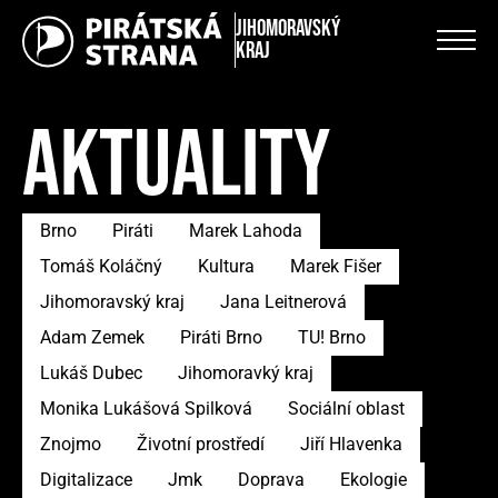
Jihomoravský
kraj
AKTUALITY
Brno
Piráti
Marek Lahoda
Tomáš Koláčný
Kultura
Marek Fišer
Jihomoravský kraj
Jana Leitnerová
Adam Zemek
Piráti Brno
TU! Brno
Lukáš Dubec
Jihomoravký kraj
Monika Lukášová Spilková
Sociální oblast
Znojmo
Životní prostředí
Jiří Hlavenka
Digitalizace
Jmk
Doprava
Ekologie