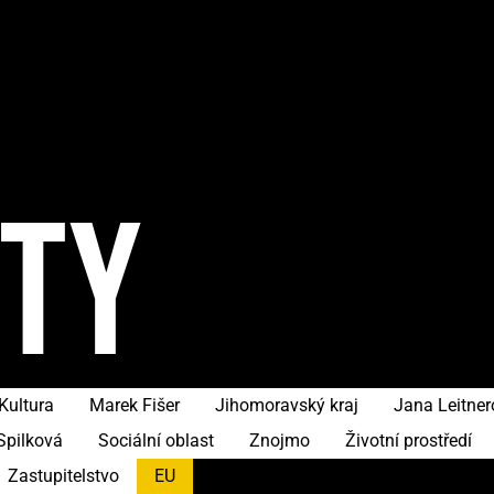
ITY
Kultura
Marek Fišer
Jihomoravský kraj
Jana Leitne
Spilková
Sociální oblast
Znojmo
Životní prostředí
Zastupitelstvo
EU