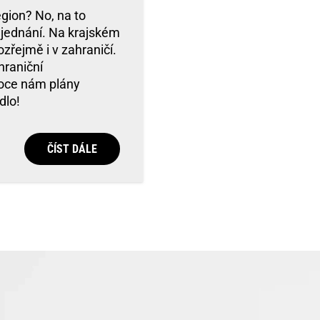
gion? No, na to
e jednání. Na krajském
zřejmě i v zahraničí.
hraniční
roce nám plány
dlo!
ČÍST DÁLE