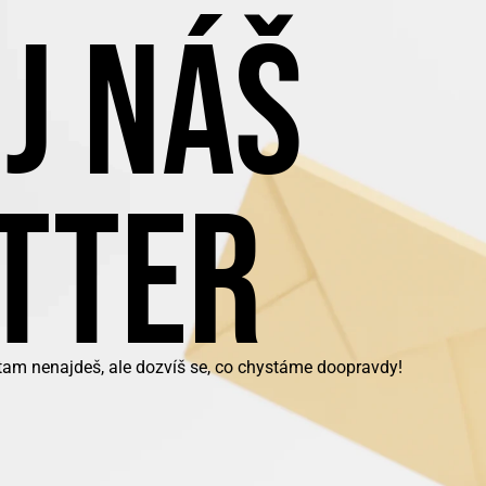
J NÁŠ
TTER
 tam nenajdeš, ale dozvíš se, co chystáme doopravdy!