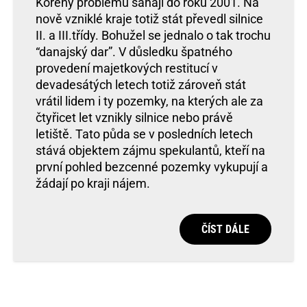
Kořeny problému sahají do roku 2001. Na
nově vzniklé kraje totiž stát převedl silnice
II. a III.třídy. Bohužel se jednalo o tak trochu
“danajský dar”. V důsledku špatného
provedení majetkových restitucí v
devadesátých letech totiž zároveň stát
vrátil lidem i ty pozemky, na kterých ale za
čtyřicet let vznikly silnice nebo právě
letiště. Tato půda se v posledních letech
stává objektem zájmu spekulantů, kteří na
první pohled bezcenné pozemky vykupují a
žádají po kraji nájem.
ČÍST DÁLE