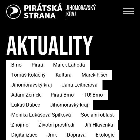
Jihomoravský
kraj
AKTUALITY
Brno
Piráti
Marek Lahoda
Tomáš Koláčný
Kultura
Marek Fišer
Jihomoravský kraj
Jana Leitnerová
Adam Zemek
Piráti Brno
TU! Brno
Lukáš Dubec
Jihomoravký kraj
Monika Lukášová Spilková
Sociální oblast
Znojmo
Životní prostředí
Jiří Hlavenka
Digitalizace
Jmk
Doprava
Ekologie