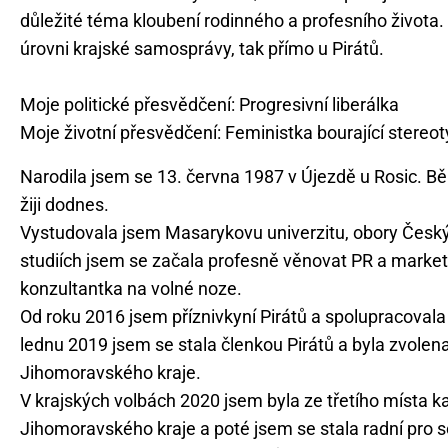
důležité téma kloubení rodinného a profesního života.
úrovni krajské samosprávy, tak přímo u Pirátů.
Moje politické přesvědčení: Progresivní liberálka
Narodila jsem se 13. června 1987 v Újezdě u Rosic. Bě
žiji dodnes.
Vystudovala jsem Masarykovu univerzitu, obory Český j
studiích jsem se začala profesně věnovat PR a marketi
konzultantka na volné noze.
Od roku 2016 jsem příznivkyní Pirátů a spolupracoval
lednu 2019 jsem se stala členkou Pirátů a byla zvole
Jihomoravského kraje.
V krajských volbách 2020 jsem byla ze třetího místa k
Jihomoravského kraje a poté jsem se stala radní pro so