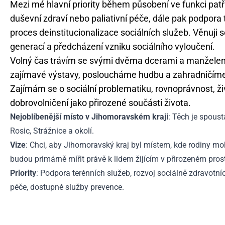
Mezi mé hlavní priority během působení ve funkci patří
duševní zdraví nebo paliativní péče, dále pak podpora
proces deinstitucionalizace sociálních služeb. Věnuji 
generací a předcházení vzniku sociálního vyloučení.
Volný čas trávím se svými dvěma dcerami a manželem
zajímavé výstavy, posloucháme hudbu a zahradničíme
Zajímám se o sociální problematiku, rovnoprávnost, ži
dobrovolničení jako přirozené součásti života.
Nejoblíbenější místo v Jihomoravském kraji
: Těch je spoust
Rosic, Strážnice a okolí.
Vize
: Chci, aby Jihomoravský kraj byl místem, kde rodiny m
budou primárně mířit právě k lidem žijícím v přirozeném prost
Priority
: Podpora terénních služeb, rozvoj sociálně zdravotníc
péče, dostupné služby prevence.