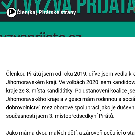
Člen(ka) Pirátské strany
Členkou Pirátů jsem od roku 2019, dříve jsem vedla kra
Jihomoravském kraji. Ve volbách 2020 jsem kandidov
kraje ze 3. místa kandidátky. Po ustanovení koalice j
Jihomoravského kraje a v gesci mám rodinnou a sociální
dobrovolnictví, mezioborové spolupráci jako je duševní
současnosti jsem 3. místopředsedkyní Pirátů.
Jako máma dvou malých dětí, a zároveň pečující o sta