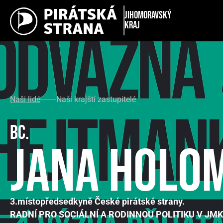
Jihomoravský
kraj
Naši lidé
Naši krajští zastupitelé
Bc.
Jana Holom
3.místopředsedkyně České pirátské strany.
RADNÍ PRO SOCIÁLNÍ A RODINNOU POLITIKU V JMK