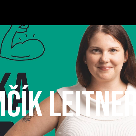
čík Leitne