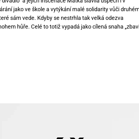
divadlo“ a jejich inscenace Matka slavila úspěch i v
árání jako ve škole a vytýkání malé solidarity vůči druhé
 které sám vede. Kdyby se nestrhla tak velká odezva
ohem hůře. Celé to totiž vypadá jako cílená snaha „zbavi