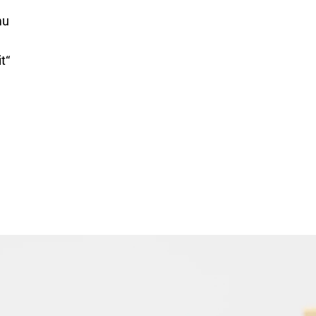
mu
t“