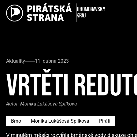
Jihomoravský
kraj
Aktuality
11. dubna 2023
VRTĚTI REDUT
Autor:
Monika Lukášová Spilková
Brno
Monika Lukášová Spilková
Piráti
V minulém měsíci rozvířila brněnské vody diskuze ohl