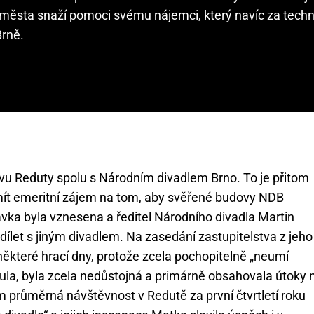
města snaží pomoci svému nájemci, který navíc za techn
Brně.
vu Reduty spolu s Národním divadlem Brno. To je přitom
mít emeritní zájem na tom, aby svěřené budovy NDB
ávka byla vznesena a ředitel Národního divadla Martin
sdílet s jiným divadlem. Na zasedání zastupitelstva z jeho
 některé hrací dny, protože zcela pochopitelně „neumí
nula, byla zcela nedůstojná a primárně obsahovala útoky 
om průměrná návštěvnost v Redutě za první čtvrtletí roku