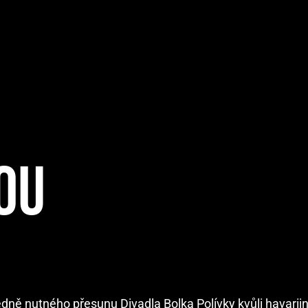
OU
edně nutného přesunu Divadla Bolka Polívky kvůli havarij