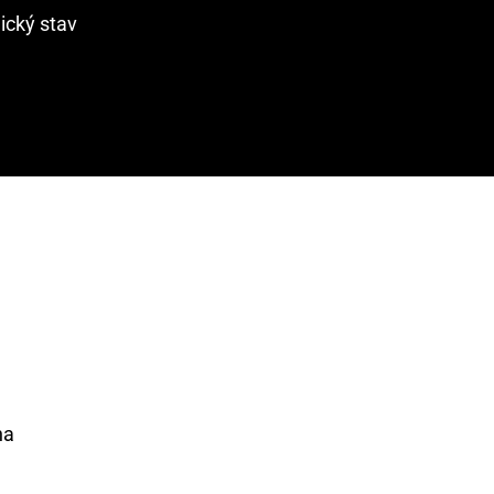
ický stav
na