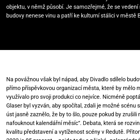
objektu, v němž působí. Je samozřejmé, že se vedení 
budovy nenese vinu a patří ke kulturní stálici v městě 
Na povážnou však byl nápad, aby Divadlo sdílelo budo
přímo příspěvkovou organizací města, které by mělo 
využívalo pro svoji produkci co nejvíce. Nicméně popt
Glaser byl vyzván, aby spočítal, zdali je možné scénu 
úst jasně zaznělo, že by to šlo, pouze pokud by zrušili
nafouknout kalendářní měsíc“. Debata, která se rozvi
kvalitu představení a vytíženost scény v Redutě. Přit