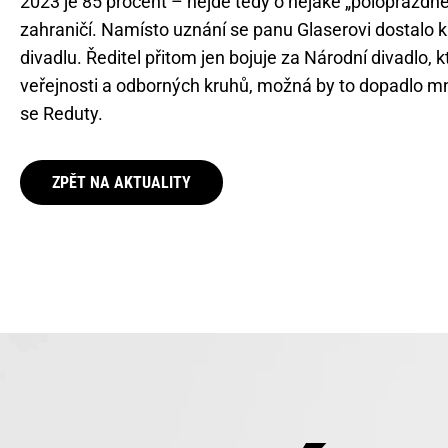
2023 je 85 procent – nejde tedy o nějaké „poloprázdné 
zahraničí. Namísto uznání se panu Glaserovi dostalo k
divadlu. Ředitel přitom jen bojuje za Národní divadlo,
veřejnosti a odborných kruhů, možná by to dopadlo mn
se Reduty.
ZPĚT NA AKTUALITY