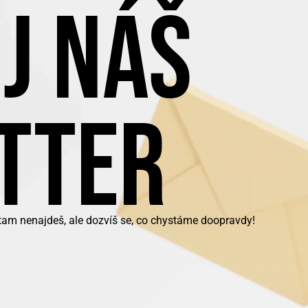
J NÁŠ
TTER
 tam nenajdeš, ale dozvíš se, co chystáme doopravdy!