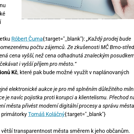
inu
cké
í
jetku
Róbert Čuma
{:target="_blank"}:
„Každý prodej bude
neomezenému počtu zájemců. Ze zkušenosti MČ Brno-stře
těžená cena vyšší, než cena odhadnutá znaleckým posudkem
čekávat i vyšší příjem pro město.“
ionů Kč
, které pak bude možné využít v naplánovaných
né elektronické aukce je pro mě splněním důležitého miln
e je navíc pojistka proti korupci a klientelismu. Přechod n
zení města přivést moderní digitální procesy a správu měst
 primátorky
Tomáš Koláčný
{:target="_blank"}
nese větší transparentnost města směrem k jeho občanům.