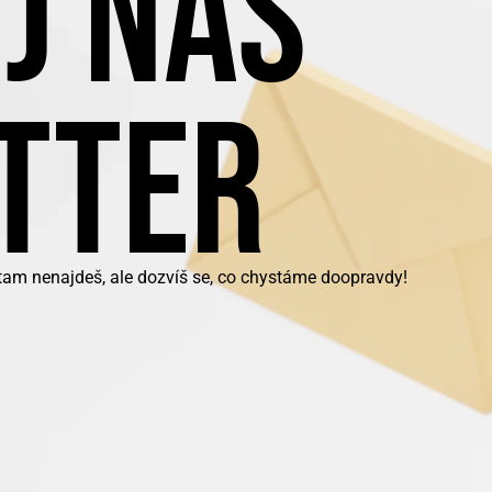
J NÁŠ
TTER
 tam nenajdeš, ale dozvíš se, co chystáme doopravdy!