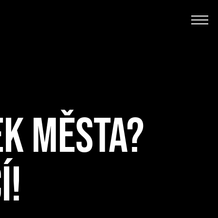
EK MĚSTA?
Í!