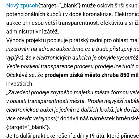
Nový způsob
{:target="_blank"} může oslovit širší skup
potencionálních kupců i v době koronakrize. Elektroni
aukce přinesou větší transparentnost, efektivitu a sníž
administrativní zátěž.
Výhody projektu popisuje pirátský radní pro oblast ma
inzerován na adrese aukce.brno.cz a bude přístupný 
vyplývá, že v elektronických aukcích je obvykle vysou
Vedle posílení transparence procesu prodeje lze tudíž o
Očekává se, že
prodejem získá město zhruba 850 mil
investicích.
„Zavedení prodeje zbytného majetku města formou veřej
v oblasti transparentnosti města. Prodej nejvyšší nabídc
elektronickou aukci je jedním z dalších kroků, jak do ří
více otevřít veřejnosti,“
dodává náš náměstek brněnské
{:target="_blank"}.
Je to další praktické řešení z dílny Pirátů, které při