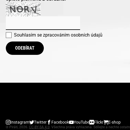
Souhlasím se
zpracováním osobních údajů
ODEBÍRAT
Instagram
Twitter
Facebook
YouTube
Flickr
E-shop
©
Piráti, 2026.
CC-BY-SA 4.0
. Všechna práva vyhlazena. Sdílejte a nechte ostatn