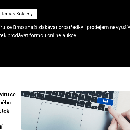
Tomáš Koláčný
ru se Brno snaží získávat prostředky i prodejem nevyuž
ek prodávat formou online aukce.
viru se
aného
etek
í.