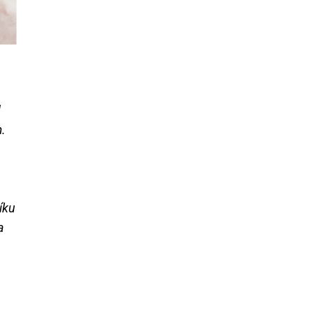
d
.
íku
a
a