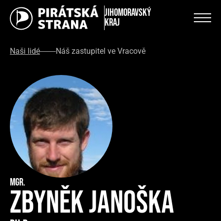
Jihomoravský
kraj
Naši lidé
Náš zastupitel ve Vracově
Mgr.
Zbyněk Janoška