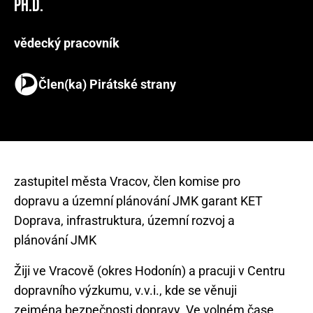
Ph.D.
vědecký pracovník
Člen(ka) Pirátské strany
zastupitel města Vracov, člen komise pro
dopravu a územní plánování JMK garant KET
Doprava, infrastruktura, územní rozvoj a
Žiji ve Vracově (okres Hodonín) a pracuji v Centru
dopravního výzkumu, v.v.i., kde se věnuji
zejména bezpečnosti dopravy. Ve volném čase