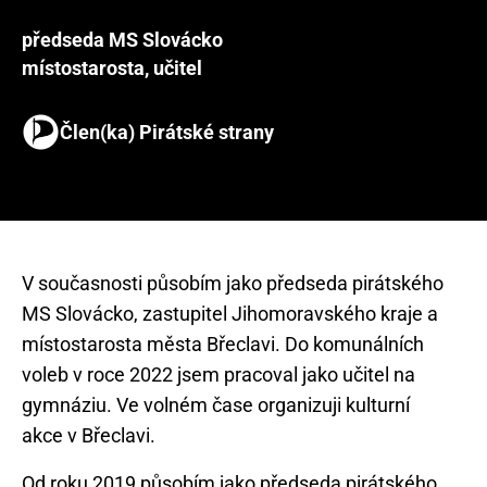
předseda MS Slovácko
místostarosta, učitel
Člen(ka) Pirátské strany
V současnosti působím jako předseda pirátského
MS Slovácko, zastupitel Jihomoravského kraje a
místostarosta města Břeclavi. Do komunálních
voleb v roce 2022 jsem pracoval jako učitel na
gymnáziu. Ve volném čase organizuji kulturní
Od roku 2019 působím jako předseda pirátského