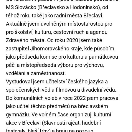
MS Slovácko (Břeclavsko a Hodonínsko), od
téhož roku také jako radní města Břeclavi.
Aktuálně jsem uvolněným místostarostou pro
pro školství, kulturu, cestovní ruch a agendu
Zdravého města. Od roku 2020 jsem také
zastupitel Jihomoravského kraje, kde působím
jako předseda komise pro kulturu a památkovou
péči a místopředseda výboru pro výchovu,
vzdělání a zaměstnanost.
Vystudoval jsem učitelství českého jazyka a
společenských věd a filmovou a divadelní vědu.
Do komunálních voleb v roce 2022 jsem pracoval
jako učitel těchto předmětů na břeclavském
gymnáziu. Ve volném čase organizuji kulturní
akce v Břeclavi (Slavnosti rajčat, hudební
festivaly, bleší trhy) a hraju na pozoun.