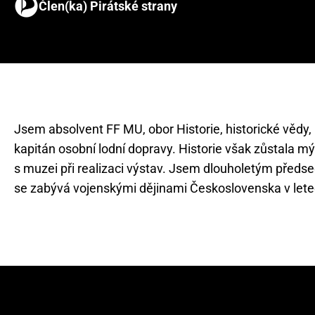
Člen(ka) Pirátské strany
Jsem absolvent FF MU, obor Historie, historické vědy,
kapitán osobní lodní dopravy. Historie však zůstala m
s muzei při realizaci výstav. Jsem dlouholetým předse
se zabývá vojenskými dějinami Československa v let