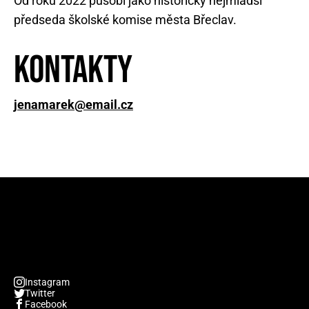
Od roku 2022 působí jako historicky nejmladší
předseda školské komise města Břeclav.
Kontakty
jenamarek@email.cz
Instagram
Twitter
Facebook