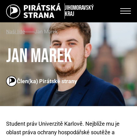
Jihomoravský
kraj
Naši lidé
Jan Marek
Jan Marek
Člen(ka) Pirátské strany
Student práv Univerzitě Karlově. Nejblíže mu je
oblast práva ochrany hospodářské soutěže a