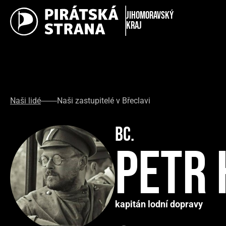
Jihomoravský
kraj
Naši lidé
Naši zastupitelé v Břeclavi
Bc.
Petr
kapitán lodní dopravy