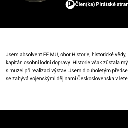
Člen(ka) Pirátské stra
Jsem absolvent FF MU, obor Historie, historické vědy,
kapitán osobní lodní dopravy. Historie však zůstala m
s muzei při realizaci výstav. Jsem dlouholetým předse
se zabývá vojenskými dějinami Československa v let