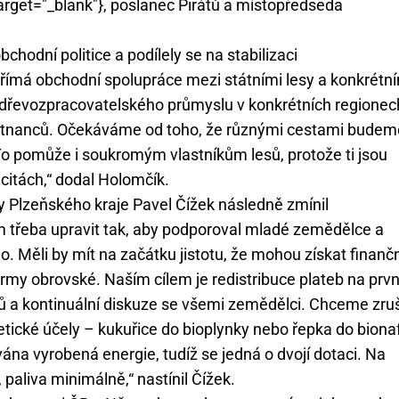
target="_blank"}, poslanec Pirátů a místopředseda
chodní politice a podílely se na stabilizaci
římá obchodní spolupráce mezi státními lesy a konkrétn
ti dřevozpracovatelského průmyslu v konkrétních regionec
stnanců. Očekáváme od toho, že různými cestami budem
To pomůže i soukromým vlastníkům lesů, protože ti jsou
citách,“ dodal Holomčík.
 Plzeňského kraje Pavel Čížek následně zmínil
ém třeba upravit tak, aby podporoval mladé zemědělce a
. Měli by mít na začátku jistotu, že mohou získat finanč
rmy obrovské. Naším cílem je redistribuce plateb na prvn
 a kontinuální diskuze se všemi zemědělci. Chceme zruš
etické účely – kukuřice do bioplynky nebo řepka do bionaf
vána vyrobená energie, tudíž se jedná o dvojí dotaci. Na
paliva minimálně,“ nastínil Čížek.