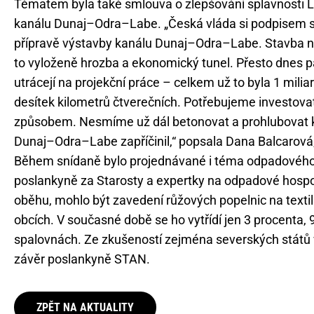
Tématem byla také smlouva o zlepšování splavnosti 
kanálu Dunaj–Odra–Labe. „Česká vláda si podpisem sm
přípravě výstavby kanálu Dunaj–Odra–Labe. Stavba ne
to vyloženě hrozba a ekonomický tunel. Přesto dnes p
utrácejí na projekční práce – celkem už to byla 1 milia
desítek kilometrů čtverečních. Potřebujeme investovat 
způsobem. Nesmíme už dál betonovat a prohlubovat kory
Dunaj–Odra–Labe zapříčinil,“ popsala Dana Balcarová,
Během snídaně bylo projednávané i téma odpadového
poslankyně za Starosty a expertky na odpadové hospod
oběhu, mohlo být zavedení růžových popelnic na textil. 
obcích. V současné době se ho vytřídí jen 3 procenta, 
spalovnách. Ze zkušeností zejména severských států ví
závěr poslankyně STAN.
ZPĚT NA AKTUALITY