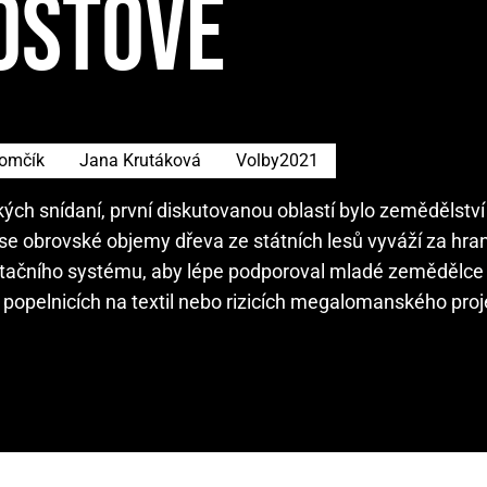
ROSTOVÉ
omčík
Jana Krutáková
Volby2021
ckých snídaní, první diskutovanou oblastí bylo zemědělství 
 se obrovské objemy dřeva ze státních lesů vyváží za hra
dotačního systému, aby lépe podporoval mladé zemědělce 
popelnicích na textil nebo rizicích megalomanského proj