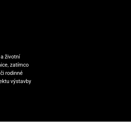
a životní
nice, zatímco
či rodinné
ektu výstavby