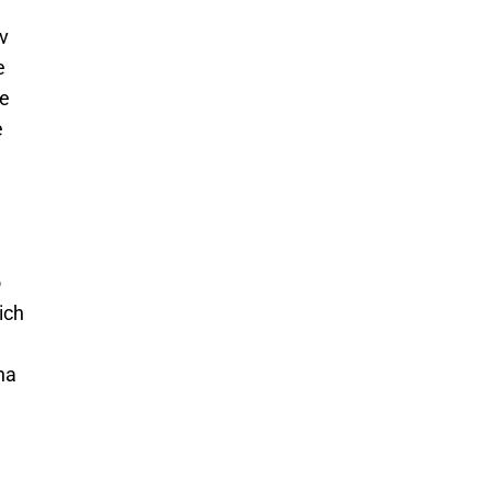
v
e
le
e
o
ich
na