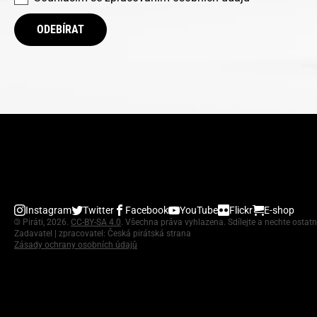
ODEBÍRAT
Instagram
Twitter
Facebook
YouTube
Flickr
E-shop
©
Piráti, 2026.
CC-BY-SA 4.0
. Všechna práva vyhlazena. Sdílejte a nechte ostatn
Zadavatel | zpracovatel: Česká pirátská strana
Zásady ochrany osobních údajů