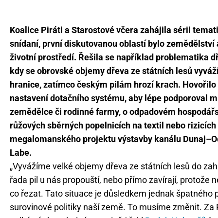
Koalice Piráti a Starostové včera zahájila sérii tema
snídaní, první diskutovanou oblastí bylo zemědělství 
životní prostředí. Řešila se například problematika d
kdy se obrovské objemy dřeva ze státních lesů vyváž
hranice, zatímco českým pilám hrozí krach. Hovořilo 
nastavení dotačního systému, aby lépe podporoval m
zemědělce či rodinné farmy, o odpadovém hospodářs
růžových sběrných popelnicích na textil nebo rizicích
megalomanského projektu výstavby kanálu Dunaj–O
Labe.
„Vyvážíme velké objemy dřeva ze státních lesů do zahr
řada pil u nás propouští, nebo přímo zavírají, protože 
co řezat. Tato situace je důsledkem jednak špatného p
surovinové politiky naší země. To musíme změnit. Za P