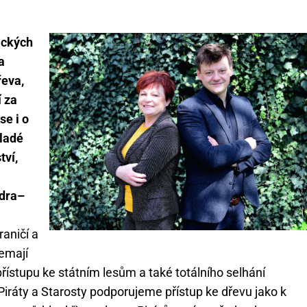
tických
a
řeva,
í za
se i o
ladé
tví,
dra–
aničí a
nemají
řístupu ke státním lesům a také totálního selhání
iráty a Starosty podporujeme přístup ke dřevu jako k