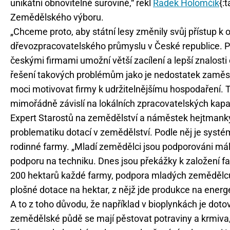
unikátní obnovitelné surovině,“ řekl
Radek Holomčík
{:
Zemědělského výboru.
„Chceme proto, aby státní lesy změnily svůj přístup k ob
dřevozpracovatelského průmyslu v České republice. P
českými firmami umožní větší zacílení a lepší znalos
řešení takových problémům jako je nedostatek zamě
moci motivovat firmy k udržitelnějšímu hospodaření. 
mimořádně závislí na lokálních zpracovatelských kapa
Expert Starostů na zemědělství a náměstek hejtmanky
problematiku dotací v zemědělství. Podle něj je syst
rodinné farmy. „Mladí zemědělci jsou podporováni málo
podporu na techniku. Dnes jsou překážky k založení fa
200 hektarů každé farmy, podpora mladých zemědělců
plošné dotace na hektar, z nějž jde produkce na energ
A to z toho důvodu, že například v bioplynkách je doto
zemědělské půdě se mají pěstovat potraviny a krmiva, 