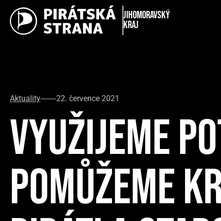
Jihomoravský
kraj
Aktuality
22. července 2021
VYUŽIJEME PO
POMŮŽEME KRA