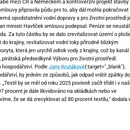
Labe mezi ČR a Německem a kontroverzní projekt stavby
louvy připravila půdu pro to, aby dál mohla pokračovat 
má opodstatnění vodní dopravy a pro životní prostředí j
an ministr Havlíček smlouvu podepsal. Peníze se neustá
rda. Za tuto částku by se dalo zrevitalizovat území o ploš
do krajiny, revitalizovat vodní toky přírodně blízkým
ta, která jen urychlí odtok vody z krajiny, což by kanál
 pirátská předsedkyně Výboru pro životní prostředí.
 hospodářství. Podle
Jany Krutákové
{:target="_blank"},
ářství, by jedním ze způsobů, jak odpad vrátit zpátky d
„Textil by se měl od roku 2025 povinně začít třídit i v naš
97 procent je dále likvidováno na skládkách nebo ve
me, že se dá zrecyklovat až 80 procent textilu,“ dodala 