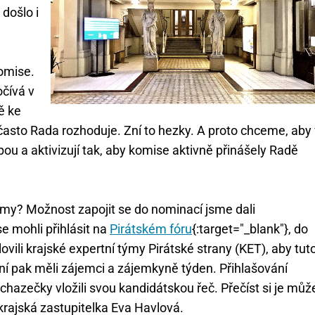
došlo i
komise.
očívá v
ě ke
často Rada rozhoduje. Zní to hezky. A proto chceme, aby 
bou a aktivizují tak, aby komise aktivně přinášely Radě
 my? Možnost zapojit se do nominací jsme dali
 mohli přihlásit na
Pirátském fóru
{:target="_blank"}, do
ili krajské expertní týmy Pirátské strany (KET), aby tut
í pak měli zájemci a zájemkyně týden. Přihlašování
chazečky vložili svou kandidátskou řeč. Přečíst si je můž
krajská zastupitelka Eva Havlová.