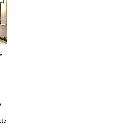
v
o
ete