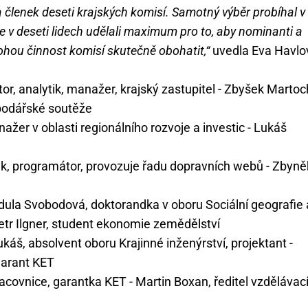
a členek deseti krajských komisí. Samotný výběr probíhal v
 v deseti lidech udělali maximum pro to, aby nominanti a
mohou činnost komisí skutečně obohatit,“
uvedla Eva Havlo
or, analytik, manažer, krajský zastupitel - Zbyšek Martoc
podářské soutěže
žer v oblasti regionálního rozvoje a investic - Lukáš
, programátor, provozuje řadu dopravních webů - Zbyně
dula Svobodová, doktorandka v oboru Sociální geografie 
Petr Ilgner, student ekonomie zemědělství
káš, absolvent oboru Krajinné inženýrství, projektant -
garant KET
racovnice, garantka KET - Martin Boxan, ředitel vzdělávac